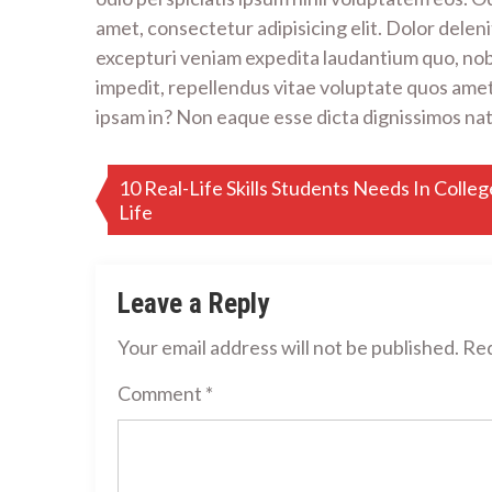
amet, consectetur adipisicing elit. Dolor delen
excepturi veniam expedita laudantium quo, nobi
impedit, repellendus vitae voluptate quos am
ipsam in? Non eaque esse dicta dignissimos na
Post
10 Real-Life Skills Students Needs In Colleg
Life
navigation
Leave a Reply
Your email address will not be published.
Req
Comment
*