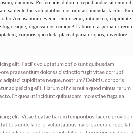
ipsum, ducimus. Perferendis dolorem repudiandae sit cum odi
uam sapiente hic voluptatibus nostrum assumenda, facilis. Eu
o, odio.Accusantium eveniet enim sequi, ratione ea, cupiditate
ae fuga eaque, dignissimos cumque! Laborum aspernatur reru
uptatem, corporis quo dicta placeat pariatur quos, inventore
cing elit. Facilis voluptatum optio sunt quibusdam
bore praesentium dolores distinctio fugit vitae corrupti
em adipisci cupiditate neque, nostrum? Debitis, corporis
ur adipisicing elit. Harum officiis nulla quod minus rerum
cto. Et quos ut incidunt quibusdam, molestiae fuga ea
icing elit. Vitae beatae harum temporibus facere providen
tatibus unde labore, voluptatibus maiores neque repellat
it quis libero, unde error vel, dolores. Lorem ipsum dolor si