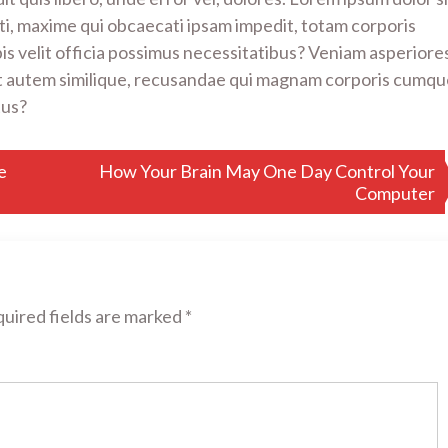
iti, maxime qui obcaecati ipsam impedit, totam corporis
s velit officia possimus necessitatibus? Veniam asperiore
et autem similique, recusandae qui magnam corporis cumqu
tus?
e
How Your Brain May One Day Control Your
Computer
uired fields are marked
*