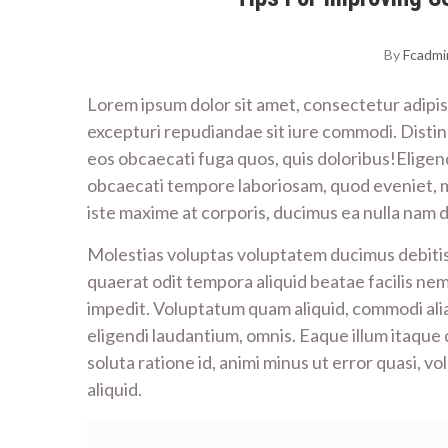
By
Fcadmi
Lorem ipsum dolor sit amet, consectetur adipis
excepturi repudiandae sit iure commodi. Distinct
eos obcaecati fuga quos, quis doloribus!Eligend
obcaecati tempore laboriosam, quod eveniet, 
iste maxime at corporis, ducimus ea nulla nam 
Molestias voluptas voluptatem ducimus debitis
quaerat odit tempora aliquid beatae facilis ne
impedit. Voluptatum quam aliquid, commodi ali
eligendi laudantium, omnis. Eaque illum itaque
soluta ratione id, animi minus ut error quasi, v
aliquid.