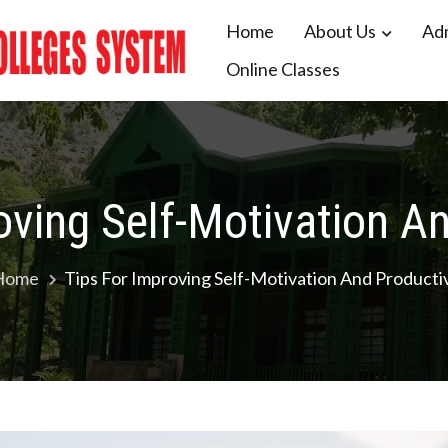
Home
About Us
Ad
Online Classes
 Colleges System Balochistan
oving Self-Motivation An
Home
Tips For Improving Self-Motivation And Productiv