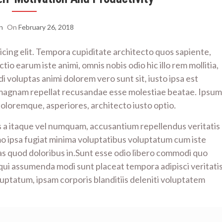
n
On
February 26, 2018
icing elit. Tempora cupiditate architecto quos sapiente,
io earum iste animi, omnis nobis odio hic illo rem mollitia,
i voluptas animi dolorem vero sunt sit, iusto ipsa est
magnam repellat recusandae esse molestiae beatae. Ipsum
doloremque, asperiores, architecto iusto optio.
 a itaque vel numquam, accusantium repellendus veritatis
mo ipsa fugiat minima voluptatibus voluptatum cum iste
as quod doloribus in.Sunt esse odio libero commodi quo
 qui assumenda modi sunt placeat tempora adipisci veritati
oluptatum, ipsam corporis blanditiis deleniti voluptatem