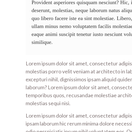
Provident asperiores quisquam nesciunt? Hic, 
deserunt, molestias, neque laborum natus aliq
quo libero facere iste ea sint molestiae. Liber
ullam minus nemo voluptatem facilis molesti
eaque animi suscipit tenetur iusto nesciunt vol
similique.
Lorem ipsum dolor sit amet, consectetur adipisi
molestias porro velit veniam at architecto in la
excepturi nihil, dignissimos ipsam aliquid quid
laborum? Lorem ipsum dolor sit amet, consectet
temporibus quos, recusandae molestiae archite
molestias sequi nisi.
Lorem ipsum dolor sit amet, consectetur adipis
ipsam laborum hic rerum minima dolore necessi
odio perspiciatis ipsum nihil voluptatem eos. Od